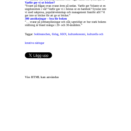
Varför ger vi ut böcker?
”Svaret på frågan ovan svarar även på nedan. Varför ger Volante ut en
ungdomsbok i vår? Varför gav vi i höstas ut en barnbok? Sysslar inte
vi med sakprosa, populärvetenskap och management framför allt? Vi
ger inte ut böcker för att ge ut böcker.”
300 ansökningar – bra för boken
”… svarar på jobbansökningar och slås samtidigt av hur stark bokens
ställning är bland många i 20- och 30-årsåldern.”
Taggar:
bokbranschen
,
förlag
,
KKN
,
kulturekonomi
,
kulturella och
kreativa näringar
Viss HTML kan användas