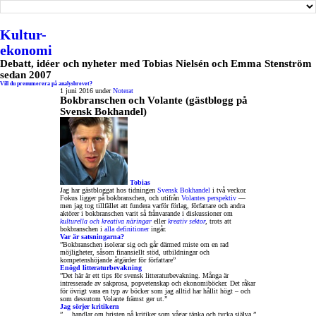
Kultur-
ekonomi
Debatt, idéer och nyheter med Tobias Nielsén och Emma Stenström
sedan 2007
Vill du prenumerera på analysbrevet?
1 juni 2016 under
Noterat
Bokbranschen och Volante (gästblogg på
Svensk Bokhandel)
Tobias
Jag har gästbloggat hos tidningen
Svensk Bokhandel
i två veckor.
Fokus ligger på bokbranschen, och utifrån
Volantes perspektiv
—
men jag tog tillfället att fundera varför förlag, författare och andra
aktörer i bokbranschen varit så frånvarande i diskussioner om
kulturella och kreativa näringar
eller
kreativ sektor
,
trots att
bokbranschen i
alla definitioner
ingår.
Var är satsningarna?
”Bokbranschen isolerar sig och går därmed miste om en rad
möjligheter, såsom finansiellt stöd, utbildningar och
kompetenshöjande åtgärder för författare”
Enögd litteraturbevakning
”Det här är ett tips för svensk litteraturbevakning. Många är
intresserade av sakprosa, popvetenskap och ekonomiböcker. Det råkar
för övrigt vara en typ av böcker som jag alltid har hållit högt – och
som dessutom Volante främst ger ut.”
Jag sörjer kritikern
”… handlar om bristen på kritiker som vågar tänka och tycka själva.”